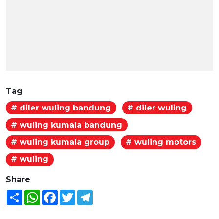
Tag
# diler wuling bandung
# diler wuling
# wuling kumala bandung
# wuling kumala group
# wuling motors
# wuling
Share
Share
WhatsApp
Facebook
Twitter
Telegram