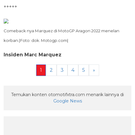
+++++
Comeback nya Marquez di MotoGP Aragon 2022 menelan
korban.|Foto: dok. Motogp.com|
Insiden Marc Marquez
1
2
3
4
5
»
Temukan konten otomotifxtra.com menarik lainnya di
Google News