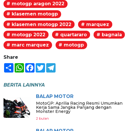
# motogp aragon 2022
# klasemen motogp
# klasemen motogp 2022
# marquez
# motogp 2022
# quartararo
# bagnaia
# marc marquez
# motogp
Share
Share
WhatsApp
Facebook
Twitter
Telegram
BERITA LAINNYA
BALAP MOTOR
MotoGP: Aprilia Racing Resmi Umumkan
Kerja Sama Jangka Panjang dengan
Monster Energy
2 bulan
BALAP MOTOR