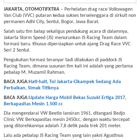
JAKARTA, OTOMOTIFXTRA
– Perhelatan drag race Volkswagen
Van Club (VVC) putaran kedua sukses terselenggara di sirkuit non
permanen Adhi City, Sentul, Bogor, Jawa Barat.
Salah satu tim balap sekaligus pendukung acara di dalamnya,
Jakarta Storm Speed (JS) menurunkan JS Racing Team dalam
formasi baru. Khusus dipersiapkan untuk ajang Drag Race VVC
Seri 2 Sentul.
Pengukuhan formasi teranyar tadi dilakukan di paddock JS
Racing Team, dimana susunan tim kali ini adalah yang pertama
pebalap M. Muzamil Rahman.
BACA JUGA:
Hati-hati, Tol Jakarta-Cikampek Sedang Ada
Perbaikan, Simak Titiknya
BACA JUGA:
Update Harga Mobil Bekas Suzuki Ertiga 2017,
Berkapasitas Mesin 1.500 cc
Dia mengendarai VW Beetle lansiran 1961, ditangani Bedjo
Clinic VW. Berkapasitas mesin 2450cc, dengan waktu tercepat
yang ditorehkannya adalah 7,8 detik pada trek 201 meter.
Lalu ada pebalap JS Racing Team yang lain yakni Agustinus