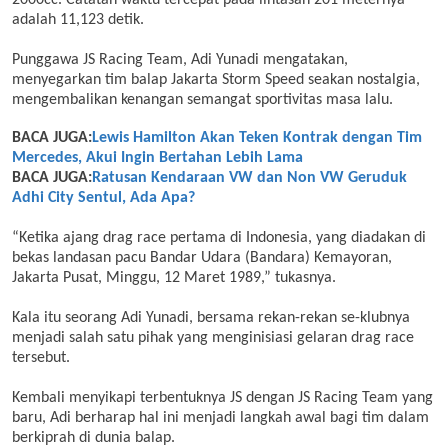
2000cc. Catatan waktu tercepat pada lintasan 201 meternya
adalah 11,123 detik.
Punggawa JS Racing Team, Adi Yunadi mengatakan,
menyegarkan tim balap Jakarta Storm Speed seakan nostalgia,
mengembalikan kenangan semangat sportivitas masa lalu.
BACA JUGA:
Lewis Hamilton Akan Teken Kontrak dengan Tim
Mercedes, Akui Ingin Bertahan Lebih Lama
BACA JUGA:
Ratusan Kendaraan VW dan Non VW Geruduk
Adhi City Sentul, Ada Apa?
“Ketika ajang drag race pertama di Indonesia, yang diadakan di
bekas landasan pacu Bandar Udara (Bandara) Kemayoran,
Jakarta Pusat, Minggu, 12 Maret 1989,” tukasnya.
Kala itu seorang Adi Yunadi, bersama rekan-rekan se-klubnya
menjadi salah satu pihak yang menginisiasi gelaran drag race
tersebut.
Kembali menyikapi terbentuknya JS dengan JS Racing Team yang
baru, Adi berharap hal ini menjadi langkah awal bagi tim dalam
berkiprah di dunia balap.