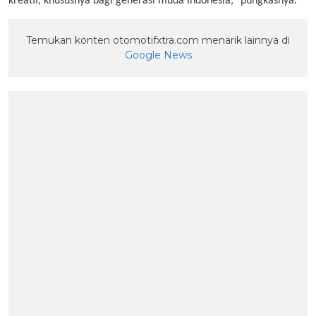
kreatif, khususnya bagi generasi muda Indonesia,” pungkasnya.
Temukan konten otomotifxtra.com menarik lainnya di
Google News