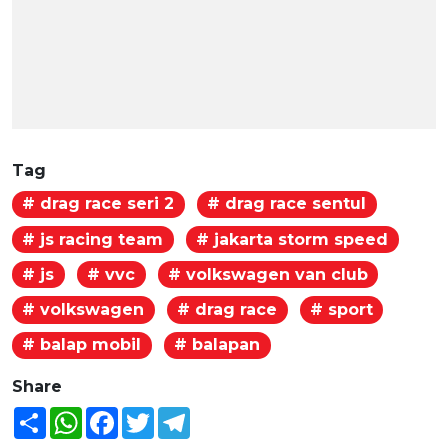
Tag
# drag race seri 2
# drag race sentul
# js racing team
# jakarta storm speed
# js
# vvc
# volkswagen van club
# volkswagen
# drag race
# sport
# balap mobil
# balapan
Share
Share
WhatsApp
Facebook
Twitter
Telegram