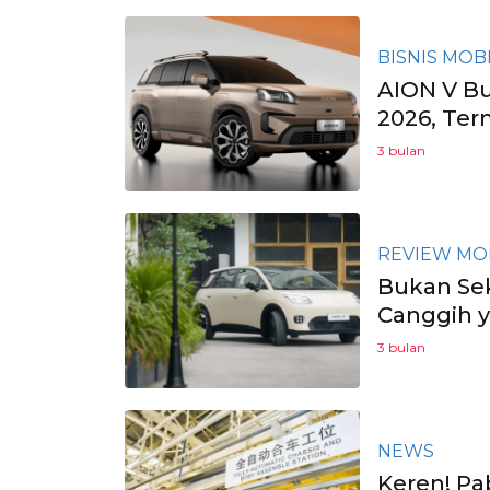
BISNIS MOB
AION V Bu
2026, Ter
3 bulan
REVIEW MO
Bukan Sek
Canggih y
3 bulan
NEWS
Keren! Pab