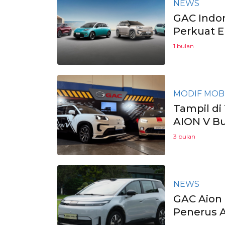
NEWS
GAC Indon
Perkuat E
1 bulan
MODIF MOB
Tampil di
AION V Bu
3 bulan
NEWS
GAC Aion 
Penerus A