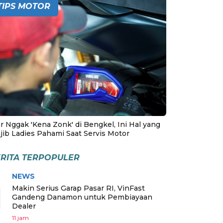
TIPS MOTOR
r Nggak 'Kena Zonk' di Bengkel, Ini Hal yang
jib Ladies Pahami Saat Servis Motor
RITA TERPOPULER
NEWS
1
Makin Serius Garap Pasar RI, VinFast
Gandeng Danamon untuk Pembiayaan
Dealer
11 jam