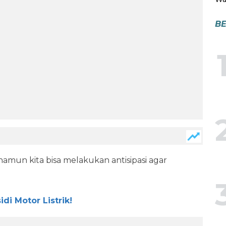
BE
amun kita bisa melakukan antisipasi agar
.
di Motor Listrik!