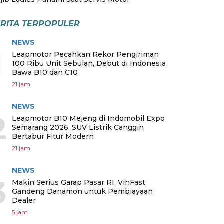
RITA TERPOPULER
NEWS
1
Leapmotor Pecahkan Rekor Pengiriman
100 Ribu Unit Sebulan, Debut di Indonesia
Bawa B10 dan C10
21 jam
NEWS
2
Leapmotor B10 Mejeng di Indomobil Expo
Semarang 2026, SUV Listrik Canggih
Bertabur Fitur Modern
21 jam
NEWS
3
Makin Serius Garap Pasar RI, VinFast
Gandeng Danamon untuk Pembiayaan
Dealer
5 jam