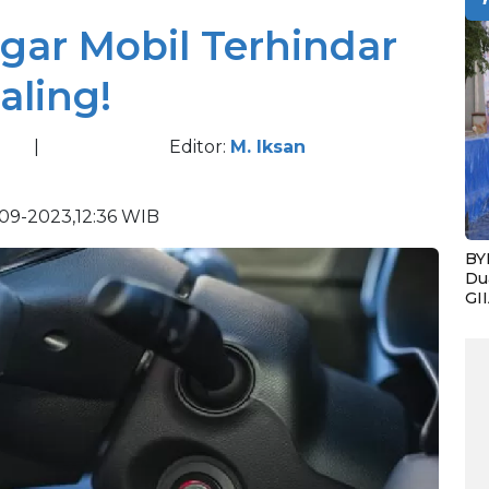
Agar Mobil Terhindar
aling!
|
Editor:
M. Iksan
09-2023,12:36 WIB
BY
Du
GI