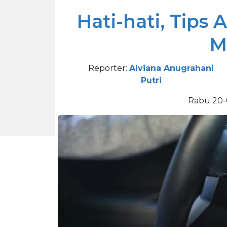
Hati-hati, Tips 
M
Reporter:
Alviana Anugrahani
Putri
Rabu 20-