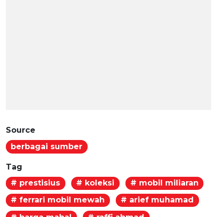
Source
berbagai sumber
Tag
# prestisius
# koleksi
# mobil miliaran
# ferrari mobil mewah
# arief muhamad