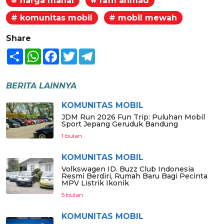
# harga mahal
# raffi ahmad
# komunitas mobil
# mobil mewah
Share
Share
WhatsApp
Facebook
Twitter
Telegram
BERITA LAINNYA
KOMUNITAS MOBIL
JDM Run 2026 Fun Trip: Puluhan Mobil
Sport Jepang Geruduk Bandung
1 bulan
KOMUNITAS MOBIL
Volkswagen ID. Buzz Club Indonesia
Resmi Berdiri, Rumah Baru Bagi Pecinta
MPV Listrik Ikonik
5 bulan
KOMUNITAS MOBIL