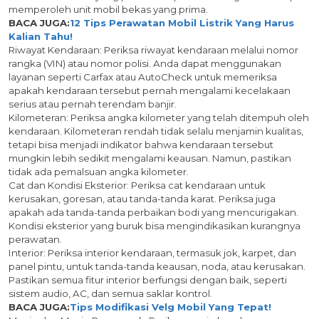
memperoleh unit mobil bekas yang prima.
BACA JUGA:
12 Tips Perawatan Mobil Listrik Yang Harus
Kalian Tahu!
Riwayat Kendaraan: Periksa riwayat kendaraan melalui nomor
rangka (VIN) atau nomor polisi. Anda dapat menggunakan
layanan seperti Carfax atau AutoCheck untuk memeriksa
apakah kendaraan tersebut pernah mengalami kecelakaan
serius atau pernah terendam banjir.
Kilometeran: Periksa angka kilometer yang telah ditempuh oleh
kendaraan. Kilometeran rendah tidak selalu menjamin kualitas,
tetapi bisa menjadi indikator bahwa kendaraan tersebut
mungkin lebih sedikit mengalami keausan. Namun, pastikan
tidak ada pemalsuan angka kilometer.
Cat dan Kondisi Eksterior: Periksa cat kendaraan untuk
kerusakan, goresan, atau tanda-tanda karat. Periksa juga
apakah ada tanda-tanda perbaikan bodi yang mencurigakan.
Kondisi eksterior yang buruk bisa mengindikasikan kurangnya
perawatan.
Interior: Periksa interior kendaraan, termasuk jok, karpet, dan
panel pintu, untuk tanda-tanda keausan, noda, atau kerusakan.
Pastikan semua fitur interior berfungsi dengan baik, seperti
sistem audio, AC, dan semua saklar kontrol.
BACA JUGA:
Tips Modifikasi Velg Mobil Yang Tepat!