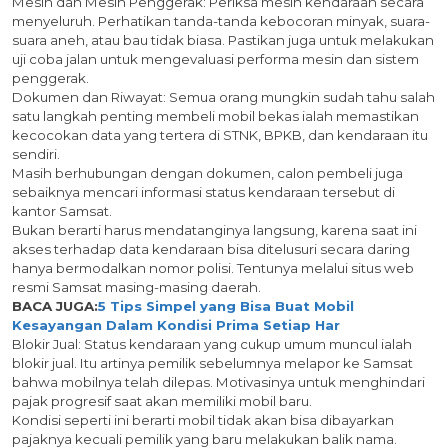
Mesin dan Mesin Penggerak: Periksa mesin kendaraan secara
menyeluruh. Perhatikan tanda-tanda kebocoran minyak, suara-
suara aneh, atau bau tidak biasa. Pastikan juga untuk melakukan
uji coba jalan untuk mengevaluasi performa mesin dan sistem
penggerak.
Dokumen dan Riwayat: Semua orang mungkin sudah tahu salah
satu langkah penting membeli mobil bekas ialah memastikan
kecocokan data yang tertera di STNK, BPKB, dan kendaraan itu
sendiri.
Masih berhubungan dengan dokumen, calon pembeli juga
sebaiknya mencari informasi status kendaraan tersebut di
kantor Samsat.
Bukan berarti harus mendatanginya langsung, karena saat ini
akses terhadap data kendaraan bisa ditelusuri secara daring
hanya bermodalkan nomor polisi. Tentunya melalui situs web
resmi Samsat masing-masing daerah.
BACA JUGA:
5 Tips Simpel yang Bisa Buat Mobil
Kesayangan Dalam Kondisi Prima Setiap Har
Blokir Jual: Status kendaraan yang cukup umum muncul ialah
blokir jual. Itu artinya pemilik sebelumnya melapor ke Samsat
bahwa mobilnya telah dilepas. Motivasinya untuk menghindari
pajak progresif saat akan memiliki mobil baru.
Kondisi seperti ini berarti mobil tidak akan bisa dibayarkan
pajaknya kecuali pemilik yang baru melakukan balik nama.