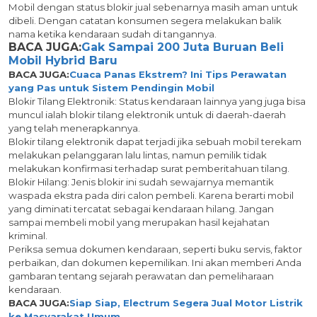
Mobil dengan status blokir jual sebenarnya masih aman untuk
dibeli. Dengan catatan konsumen segera melakukan balik
nama ketika kendaraan sudah di tangannya.
BACA JUGA:
Gak Sampai 200 Juta Buruan Beli
Mobil Hybrid Baru
BACA JUGA:
Cuaca Panas Ekstrem? Ini Tips Perawatan
yang Pas untuk Sistem Pendingin Mobil
Blokir Tilang Elektronik: Status kendaraan lainnya yang juga bisa
muncul ialah blokir tilang elektronik untuk di daerah-daerah
yang telah menerapkannya.
Blokir tilang elektronik dapat terjadi jika sebuah mobil terekam
melakukan pelanggaran lalu lintas, namun pemilik tidak
melakukan konfirmasi terhadap surat pemberitahuan tilang.
Blokir Hilang: Jenis blokir ini sudah sewajarnya memantik
waspada ekstra pada diri calon pembeli. Karena berarti mobil
yang diminati tercatat sebagai kendaraan hilang. Jangan
sampai membeli mobil yang merupakan hasil kejahatan
kriminal.
Periksa semua dokumen kendaraan, seperti buku servis, faktor
perbaikan, dan dokumen kepemilikan. Ini akan memberi Anda
gambaran tentang sejarah perawatan dan pemeliharaan
kendaraan.
BACA JUGA:
Siap Siap, Electrum Segera Jual Motor Listrik
ke Masyarakat Umum