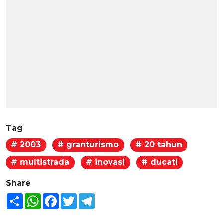
Tag
# 2003
# granturismo
# 20 tahun
# multistrada
# inovasi
# ducati
Share
Share
WhatsApp
Facebook
Twitter
Telegram