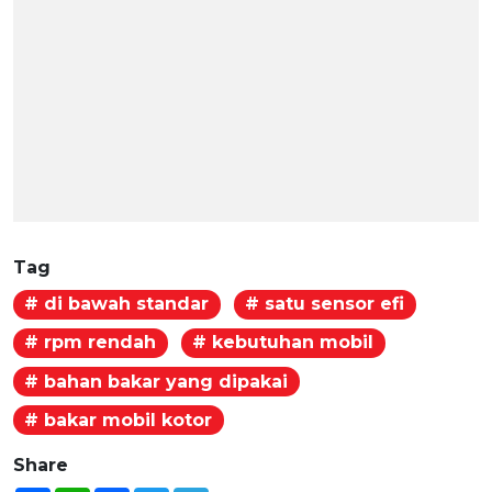
Tag
# di bawah standar
# satu sensor efi
# rpm rendah
# kebutuhan mobil
# bahan bakar yang dipakai
# bakar mobil kotor
Share