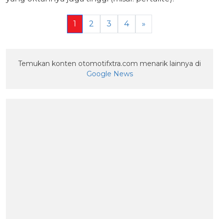
1
2
3
4
»
Temukan konten otomotifxtra.com menarik lainnya di
Google News