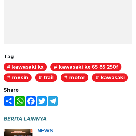
Tag
# kawasaki kx
# kawasaki kx 65 85 250f
# mesin
# trail
# motor
# kawasaki
Share
Share
WhatsApp
Facebook
Twitter
Telegram
BERITA LAINNYA
NEWS