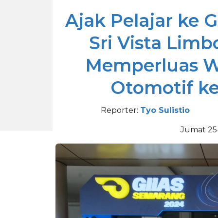
Ajak Pelajar ke 
Sri Vista Lim
Memperluas W
Otomotif k
Reporter:
Tyo Sulistio
Jumat 25-