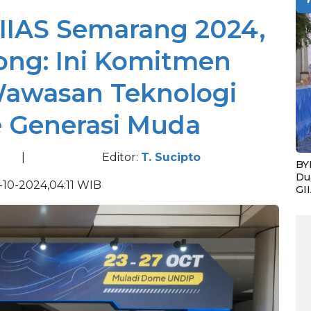
GIIAS Semarang 2024,
bong: Ini Komitmen
awasan Teknologi
e Generasi Muda
|
Editor:
T. Sucipto
BY
Du
10-2024,04:11 WIB
GI