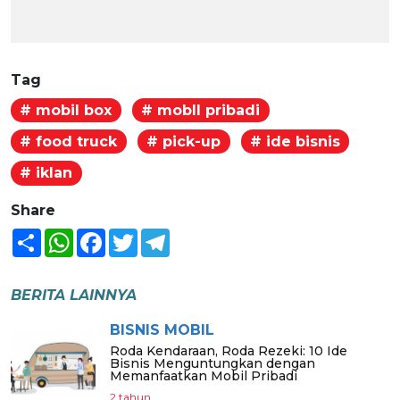
Tag
# mobil box
# mobll pribadi
# food truck
# pick-up
# ide bisnis
# iklan
Share
Share
WhatsApp
Facebook
Twitter
Telegram
BERITA LAINNYA
BISNIS MOBIL
Roda Kendaraan, Roda Rezeki: 10 Ide
Bisnis Menguntungkan dengan
Memanfaatkan Mobil Pribadi
2 tahun