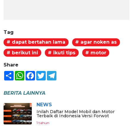
Tag
# dapat bertahan lama
# agar noken as
# berikut ini
# ikuti tips
# motor
Share
Share
WhatsApp
Facebook
Twitter
Telegram
BERITA LAINNYA
NEWS
Inilah Daftar Model Mobil dan Motor
Terbaik di Indonesia Versi Forwot
1 tahun