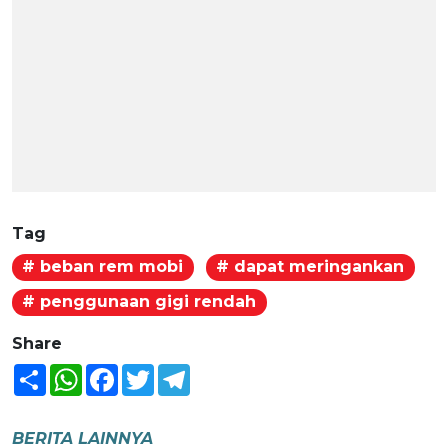
Tag
# beban rem mobi
# dapat meringankan
# penggunaan gigi rendah
Share
Share
WhatsApp
Facebook
Twitter
Telegram
BERITA LAINNYA