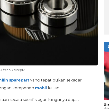
u-freepik-freepik
ilih
sparepart
yang tepat bukan sekadar
k dengan komponen
mobil
kalian.
an secara spesifik agar fungsinya dapat
Bia
Wa