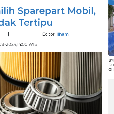
lih Sparepart Mobil,
dak Tertipu
|
Editor:
Ilham
08-2024,14:00 WIB
BY
Du
GI