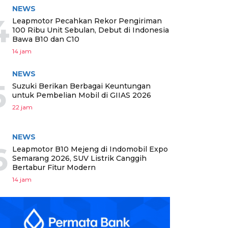
NEWS
4
Leapmotor Pecahkan Rekor Pengiriman
100 Ribu Unit Sebulan, Debut di Indonesia
Bawa B10 dan C10
14 jam
NEWS
5
Suzuki Berikan Berbagai Keuntungan
untuk Pembelian Mobil di GIIAS 2026
22 jam
NEWS
6
Leapmotor B10 Mejeng di Indomobil Expo
Semarang 2026, SUV Listrik Canggih
Bertabur Fitur Modern
14 jam