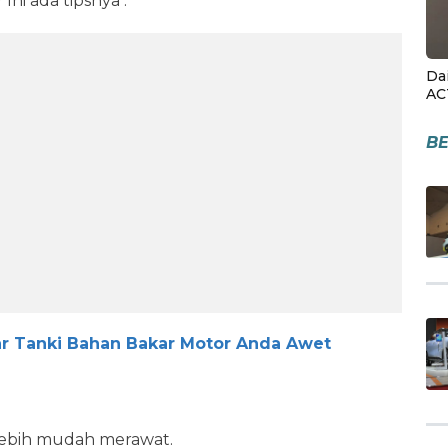
ni ada tipsnya :
Da
AC
BE
ar Tanki Bahan Bakar Motor Anda Awet
lebih mudah merawat.