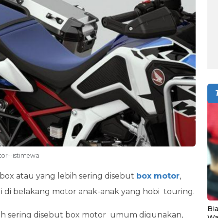
tor--istimewa
box atau yang lebih sering disebut
box motor
,
di belakang motor anak-anak yang hobi touring.
Bia
bih sering disebut box motor umum digunakan,
Wa