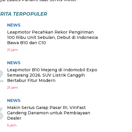
RITA TERPOPULER
NEWS
1
Leapmotor Pecahkan Rekor Pengiriman
100 Ribu Unit Sebulan, Debut di Indonesia
Bawa B10 dan C10
21 jam
NEWS
2
Leapmotor B10 Mejeng di Indomobil Expo
Semarang 2026, SUV Listrik Canggih
Bertabur Fitur Modern
21 jam
NEWS
3
Makin Serius Garap Pasar RI, VinFast
Gandeng Danamon untuk Pembiayaan
Dealer
5 jam