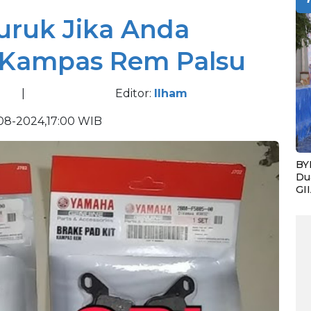
ruk Jika Anda
Kampas Rem Palsu
|
Editor:
Ilham
08-2024,17:00 WIB
BY
Du
GI