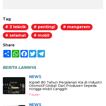
Tag
# 3 teknik
# penting!
# mengerem
# selamat
# mobil
Share
Share
WhatsApp
Facebook
Twitter
Telegram
BERITA LAINNYA
NEWS
Kiprah 80 Tahun Perjalanan Kia di Industri
Otomotif Global: Dari Produsen Sepeda
Hingga Mobil Canggih
7 bulan
NEWS