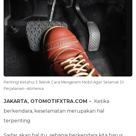
Penting! Ketahui 3 Teknik Cara Mengerem Mobil Agar Selamat Di
Perjalanan--istimewa
JAKARTA, OTOMOTIFXTRA.COM -
Ketika
berkendara, keselamatan merupakan hal
terpenting.
Sadar akan hal itu, sebagai berkendara kita harus