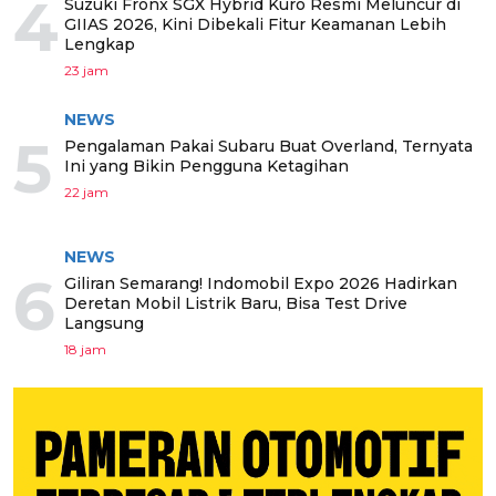
4
Suzuki Fronx SGX Hybrid Kuro Resmi Meluncur di
GIIAS 2026, Kini Dibekali Fitur Keamanan Lebih
Lengkap
23 jam
NEWS
5
Pengalaman Pakai Subaru Buat Overland, Ternyata
Ini yang Bikin Pengguna Ketagihan
22 jam
NEWS
6
Giliran Semarang! Indomobil Expo 2026 Hadirkan
Deretan Mobil Listrik Baru, Bisa Test Drive
Langsung
18 jam