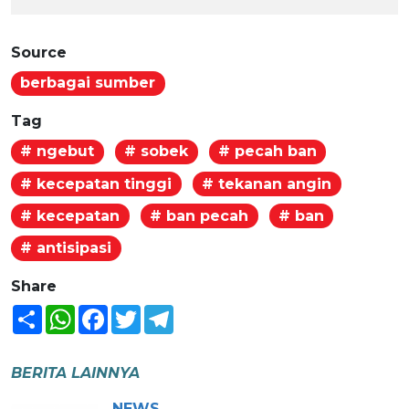
Source
berbagai sumber
Tag
# ngebut
# sobek
# pecah ban
# kecepatan tinggi
# tekanan angin
# kecepatan
# ban pecah
# ban
# antisipasi
Share
Share
WhatsApp
Facebook
Twitter
Telegram
BERITA LAINNYA
NEWS