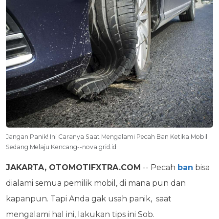
Jangan Panik! Ini Caranya Saat Mengalami Pecah Ban Ketika Mobil
Sedang Melaju Kencang--nova.grid.id
JAKARTA, OTOMOTIFXTRA.COM
-- Pecah
ban
bisa
dialami semua pemilik mobil, di mana pun dan
kapanpun. Tapi Anda gak usah panik, saat
mengalami hal ini, lakukan tips ini Sob.