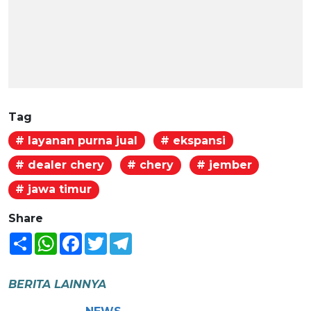
Tag
# layanan purna jual
# ekspansi
# dealer chery
# chery
# jember
# jawa timur
Share
Share
WhatsApp
Facebook
Twitter
Telegram
BERITA LAINNYA