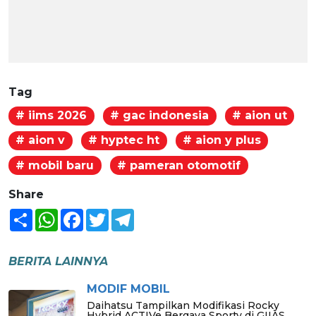
Tag
# iims 2026
# gac indonesia
# aion ut
# aion v
# hyptec ht
# aion y plus
# mobil baru
# pameran otomotif
Share
Share
WhatsApp
Facebook
Twitter
Telegram
BERITA LAINNYA
MODIF MOBIL
Daihatsu Tampilkan Modifikasi Rocky
Hybrid ACTIVe Bergaya Sporty di GIIAS