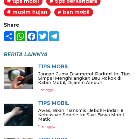
# tips mobil
# tips berkendara
# musim hujan
# ban mobil
Share
Share
WhatsApp
Facebook
Twitter
Telegram
BERITA LAINNYA
TIPS MOBIL
Jangan Cuma Disemprot Parfum! Ini Tips
Simpel Menghilangkan Bau Rokok di
Kabin Mobil, Dijamin Ampuh
1 minggu
TIPS MOBIL
Awas, Bikin Transmisi Jebol! Hindari 8
Kebiasaan Sepele Ini Saat Bawa Mobil
Matic
1 minggu