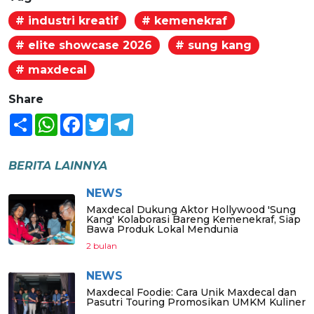
# industri kreatif
# kemenekraf
# elite showcase 2026
# sung kang
# maxdecal
Share
Share
WhatsApp
Facebook
Twitter
Telegram
BERITA LAINNYA
NEWS
Maxdecal Dukung Aktor Hollywood 'Sung
Kang' Kolaborasi Bareng Kemenekraf, Siap
Bawa Produk Lokal Mendunia
2 bulan
NEWS
Maxdecal Foodie: Cara Unik Maxdecal dan
Pasutri Touring Promosikan UMKM Kuliner