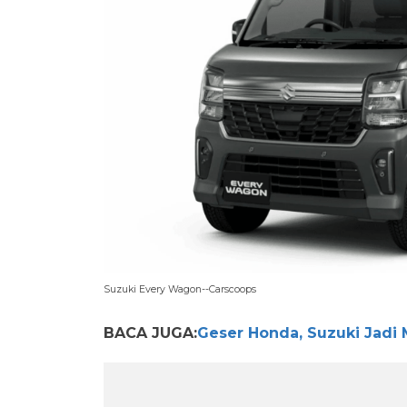
Suzuki Every Wagon--Carscoops
BACA JUGA:
Geser Honda, Suzuki Jadi