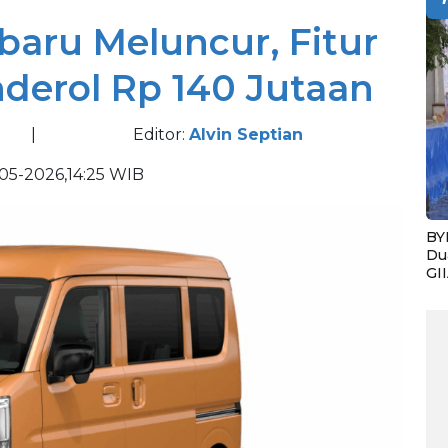
baru Meluncur, Fitur
nderol Rp 140 Jutaan
|
Editor:
Alvin Septian
-05-2026,14:25 WIB
BY
Du
GI