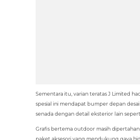
Sementara itu, varian teratas J Limited ha
spesial ini mendapat bumper depan desa
senada dengan detail eksterior lain seper
Grafis bertema outdoor masih dipertahank
paket aksesori yang mendukung gaya hid