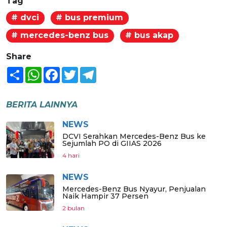
Tag
# dvci
# bus premium
# mercedes-benz bus
# bus akap
Share
Share
WhatsApp
Facebook
Twitter
Telegram
BERITA LAINNYA
NEWS
DCVI Serahkan Mercedes-Benz Bus ke
Sejumlah PO di GIIAS 2026
4 hari
NEWS
Mercedes-Benz Bus Nyayur, Penjualan
Naik Hampir 37 Persen
2 bulan