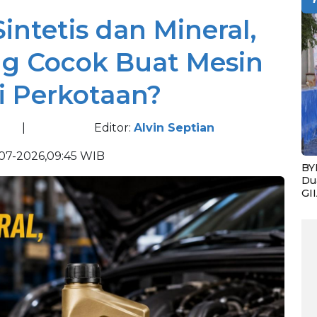
intetis dan Mineral,
ng Cocok Buat Mesin
i Perkotaan?
|
Editor:
Alvin Septian
07-2026,09:45 WIB
BY
Du
GI