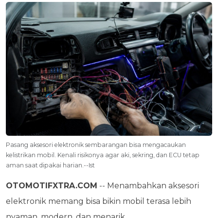
Pasang aksesori elektronik sembarangan bisa mengacaukan
kelistrikan mobil. Kenali risikonya agar aki, sekring, dan ECU tetap
aman saat dipakai harian.--Ist
OTOMOTIFXTRA.COM
-- Menambahkan aksesori
elektronik memang bisa bikin mobil terasa lebih
nyaman, modern, dan menarik.