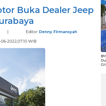
tor Buka Dealer Jeep
Surabaya
|
Editor:
Denny Firmansyah
-06-2022,07:10 WIB
BY
Du
GI