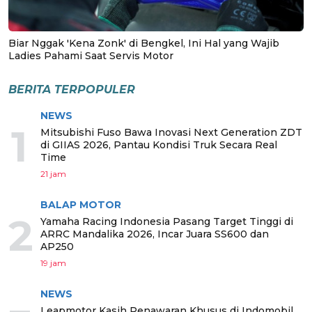
Biar Nggak 'Kena Zonk' di Bengkel, Ini Hal yang Wajib
Ladies Pahami Saat Servis Motor
BERITA TERPOPULER
NEWS
1
Mitsubishi Fuso Bawa Inovasi Next Generation ZDT
di GIIAS 2026, Pantau Kondisi Truk Secara Real
Time
21 jam
BALAP MOTOR
2
Yamaha Racing Indonesia Pasang Target Tinggi di
ARRC Mandalika 2026, Incar Juara SS600 dan
AP250
19 jam
NEWS
Leapmotor Kasih Penawaran Khusus di Indomobil