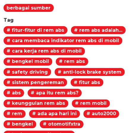
berbagai sumber
Tag
# fitur-fitur di rem abs
# rem abs adalah...
# cara membaca indikator rem abs di mobil
# cara kerja rem abs di mobil
# bengkel mobil
# rem abs
# safety driving
# anti-lock brake system
# sistem pengereman
# fitur abs
# abs
# apa itu rem abs?
# keunggulan rem abs
# rem mobil
# rem
# ada apa hari ini
# auto2000
# bengkel
# otomotifxtra