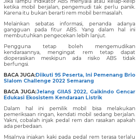
Jika lampu indikator ABS menyala atau kelap-kelip
ketika mobil berjalan, pengemudi tak perlu panik.
Karena itu bukan berarti rem mobil bermasalah.
Melainkan sebatas informasi, penanda adanya
gangguan pada fitur ABS. Yang dalam hal ini
membutuhkan pengecekan lebih lanjut.
Pengguna tetap boleh mengemudikan
kendaraannya, mengingat rem tetap dapat
dioperasikan meskipun ada risiko ABS tidak
berfungsi.
BACA JUGA:
Diikuti 95 Peserta, Ini Pemenang Brio
Slalom Challenge 2022 Semarang
BACA JUGA:
Jelang GIIAS 2022, Gaikindo Gencar
Edukasi Ekosistem Kendaraan Listrik
Dalam hal ini pemilik mobil bisa melakukan
pemeriksaan ringan, kendati mobil sedang berjalan.
Yakni, cobalah injak pedal rem dan rasakan apakah
ada perbedaan.
Misalnya injakan kaki pada pedal rem terasa terlalu