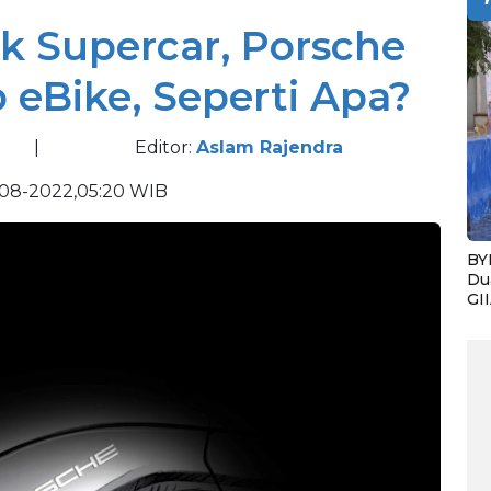
ek Supercar, Porsche
eBike, Seperti Apa?
|
Editor:
Aslam Rajendra
08-2022,05:20 WIB
BY
Du
GI