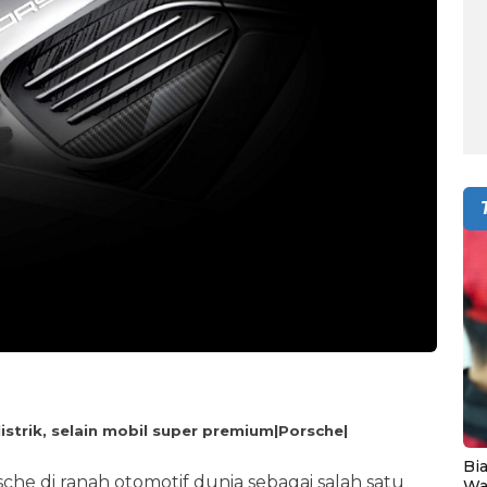
istrik, selain mobil super premium|Porsche|
Bia
che di ranah otomotif dunia sebagai salah satu
Wa