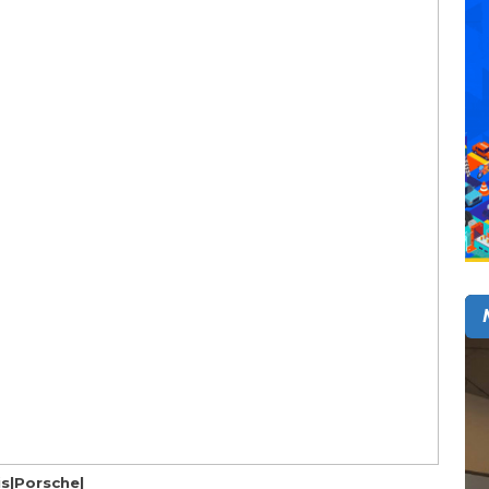
is|Porsche|