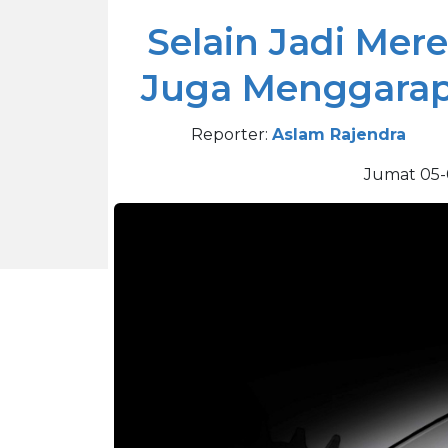
Selain Jadi Mer
Juga Menggarap 
Reporter:
Aslam Rajendra
Jumat 05-