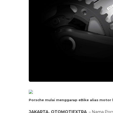
Porsche mulai menggarap eBike alias motor l
JAKARTA, OTOMOTIFXTRA
– Nama Pors