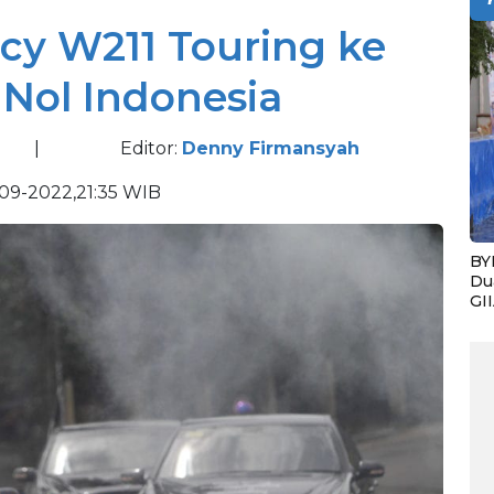
cy W211 Touring ke
 Nol Indonesia
|
Editor:
Denny Firmansyah
09-2022,21:35 WIB
BY
Du
GI