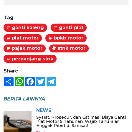
Tag
# ganti kaleng
# ganti plat
# plat motor
# bpkb motor
# pajak motor
# stnk motor
# perpanjang stnk
Share
Share
WhatsApp
Facebook
Twitter
Telegram
BERITA LAINNYA
NEWS
Syarat, Prosedur, dan Estimasi Biaya Ganti
Plat Motor 5 Tahunan: Wajib Tahu Biar
Enggak Ribet di Samsat!