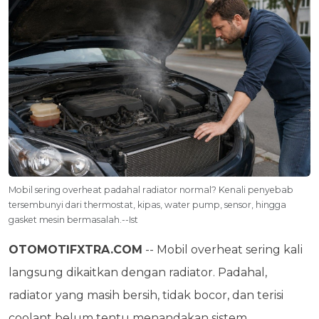
Mobil sering overheat padahal radiator normal? Kenali penyebab
tersembunyi dari thermostat, kipas, water pump, sensor, hingga
gasket mesin bermasalah.--Ist
OTOMOTIFXTRA.COM
-- Mobil overheat sering kali
langsung dikaitkan dengan radiator. Padahal,
radiator yang masih bersih, tidak bocor, dan terisi
coolant belum tentu menandakan sistem