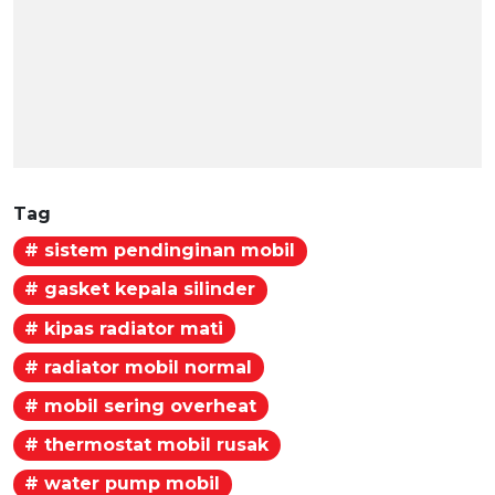
Tag
# sistem pendinginan mobil
# gasket kepala silinder
# kipas radiator mati
# radiator mobil normal
# mobil sering overheat
# thermostat mobil rusak
# water pump mobil