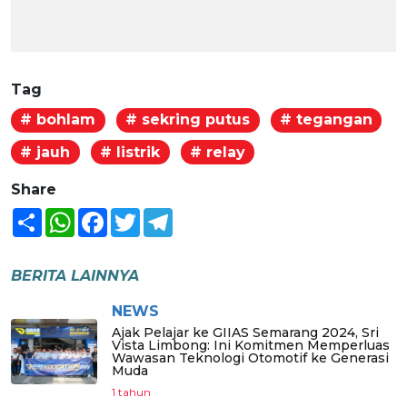
Tag
# bohlam
# sekring putus
# tegangan
# jauh
# listrik
# relay
Share
Share
WhatsApp
Facebook
Twitter
Telegram
BERITA LAINNYA
NEWS
Ajak Pelajar ke GIIAS Semarang 2024, Sri
Vista Limbong: Ini Komitmen Memperluas
Wawasan Teknologi Otomotif ke Generasi
Muda
1 tahun