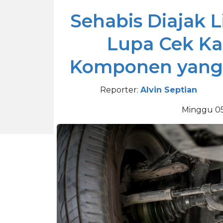
Sehabis Diajak 
Lupa Cek Kak
Komponen yang
Reporter:
Alvin Septian
Minggu 05