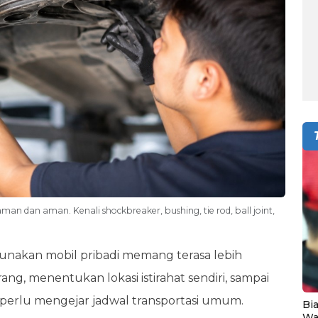
aman dan aman. Kenali shockbreaker, bushing, tie rod, ball joint,
unakan mobil pribadi memang terasa lebih
ng, menentukan lokasi istirahat sendiri, sampai
 perlu mengejar jadwal transportasi umum.
Bia
Wa