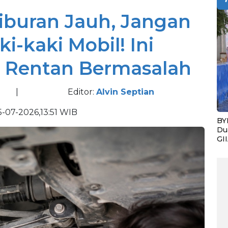
Liburan Jauh, Jangan
i-kaki Mobil! Ini
 Rentan Bermasalah
|
Editor:
Alvin Septian
-07-2026,13:51 WIB
BY
Du
GI