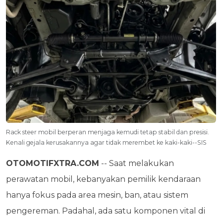
Rack steer mobil berperan menjaga kemudi tetap stabil dan presisi.
Kenali gejala kerusakannya agar tidak merembet ke kaki-kaki--SIS
OTOMOTIFXTRA.COM
-- Saat melakukan
perawatan mobil, kebanyakan pemilik kendaraan
hanya fokus pada area mesin, ban, atau sistem
pengereman. Padahal, ada satu komponen vital di