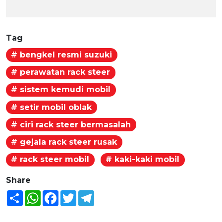
Tag
# bengkel resmi suzuki
# perawatan rack steer
# sistem kemudi mobil
# setir mobil oblak
# ciri rack steer bermasalah
# gejala rack steer rusak
# rack steer mobil
# kaki-kaki mobil
Share
Share
WhatsApp
Facebook
Twitter
Telegram